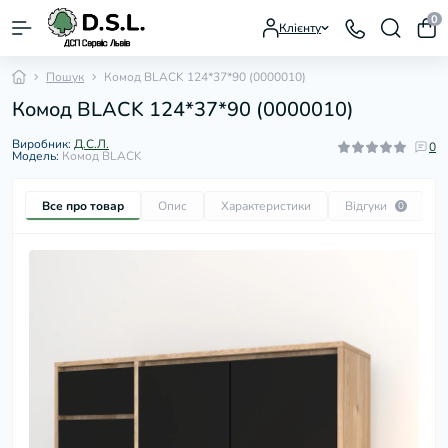
0
Клієнту
Пошук
Комод BLACK 124*37*90 (0000010)
Комод BLACK 124*37*90 (0000010)
Виробник:
Д.С.Л.
0
Модель:
Комод BLACK
Все про товар
Опис
Характеристики
Відгуки
П
0