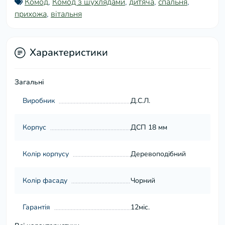
Комод
,
Комод з шухлядами
,
дитяча
,
спальня
,
прихожа
,
вітальня
Характеристики
Загальні
Виробник
Д.С.Л.
Корпус
ДСП 18 мм
Колір корпусу
Деревоподібний
Колір фасаду
Чорний
Гарантія
12міс.