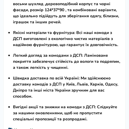
восьми шухляд ,деревоподібний корпус та чорні
фасади,
розмір 124*37*90
, та комбіновані варіанти,
що ідеально підійдуть для зберігання одягу, білизни,
іграшок та інших речей.
Якісні матеріали та фурнітура:
Всі наші
комоди з
ДСП
виготовлені з екологічно чистих матеріалів з
надійною фурнітурою, що гарантує їх довговічність.
Легкий догляд за комодами з ДСП:
Ламіноване
покриття забезпечує стійкість до вологи та подряпин,
а також легкість у чищенні.
Швидка доставка по всій Україні:
Ми здійснюємо
доставку
комодів з ДСП
у Київ, Львів, Харків, Одесу,
Дніпро та інші міста України зручним для вас
способом.
Вигідні акції та знижки на комоди з ДСП:
Слідкуйте
за нашими оновленнями, щоб не пропустити
спеціальні пропозиції та розпродажі.