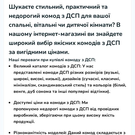
Шукаєте стильний, практичний та
недорогий
комод з ДСП
для вашої
спальні, вітальні чи дитячої кімнати? В
нашому інтернет-магазині ви знайдете
широкий вибір якісних
комодів з ДСП
за вигідними цінами
.
Наші переваги при купівлі комоду з ДСП:
Великий каталог комодів з ДСП:
У нас
представлені
комоди ДСП
різних розмірів (вузькі,
широкі, високі, низькі), дизайнів (сучасні, класичні,
мінімалізм, скандинавський стиль) та кольорів (білий,
венге, дуб сонома та інші популярні відтінки).
Доступні ціни на комоди з ДСП:
Ми
пропонуємо
недорогі комоди з ДСП
від провідних
виробників, зберігаючи при цьому високу якість
продукції.
Різноманітність моделей:
Даний
комод складається з