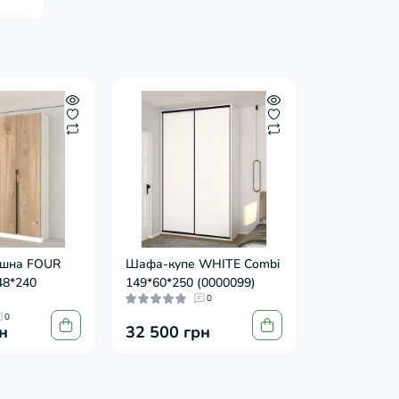
шна FOUR
Шафа-купе WHITE Combi
48*240
149*60*250 (0000099)
0
0
н
32 500 грн