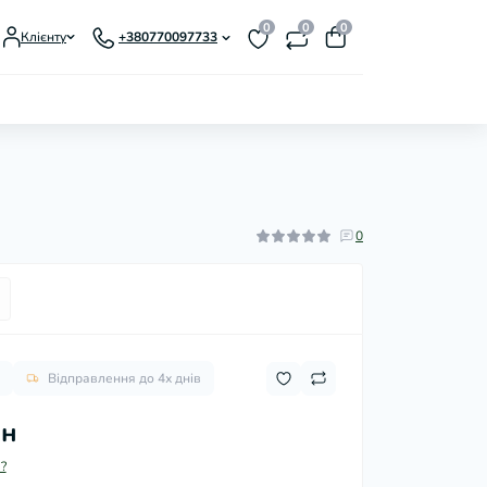
0
0
0
Клієнту
+380770097733
0
Відправлення до 4х днів
рн
?