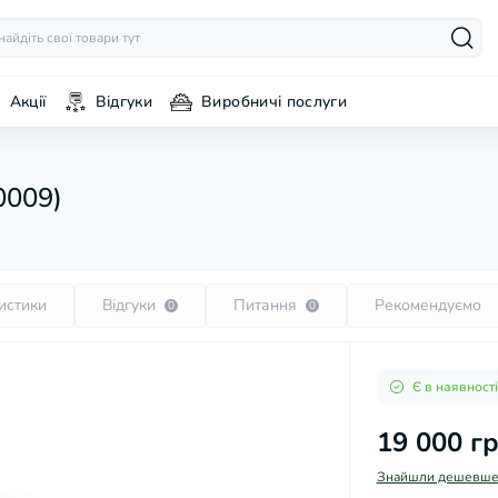
Акції
Відгуки
Виробничі послуги
0009)
истики
Відгуки
Питання
Рекомендуємо
0
0
Є в наявності
19 000 г
Знайшли дешевше