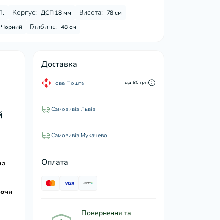
Корпус:
Висота:
Л.
ДСП 18 мм
78 см
Глибина:
Чорний
48 см
Доставка
Нова Пошта
від 80 грн
Самовивіз Львів
й
Самовивіз Мукачево
Оплата
ма
аючи
Повернення та