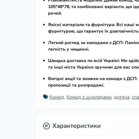
Різноманітність моделей:
Даний
комод, ч
105*48*78
, та комбіновані варіанти, що ід
речей.
Якісні матеріали та фурнітура:
Всі наші
к
фурнітурою, що гарантує їх довговічність
Легкий догляд за комодами з ДСП:
Ламіно
легкість у чищенні.
Швидка доставка по всій Україні:
Ми здій
та інші міста України зручним для вас сп
Вигідні акції та знижки на комоди з ДСП:
пропозиції та розпродажі.
Комод
,
Комод з шухлядами
,
дитяча
,
сп
Характеристики