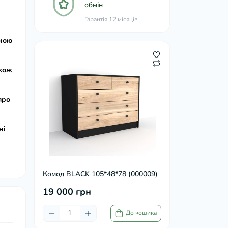
обмін
Гарантія 12 місяців
йною
акож
про
ні
Комод BLACK 105*48*78 (000009)
19 000 грн
До кошика