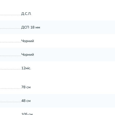
Д.С.Л.
ДСП 18 мм
Чорний
Чорний
12міс.
78 см
48 см
105 см