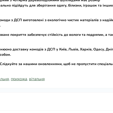
орний з чотирма деревоподібними шухлядами має розмір
еально підійдуть для зберігання одягу, білизни, іграшок та інших
омоди з ДСП
виготовлені з екологічно чистих матеріалів з наді
.
ване покриття забезпечує стійкість до вологи та подряпин, а т
снюємо доставку
комодів з ДСП
у Київ, Львів, Харків, Одесу, Дні
особом.
Слідкуйте за нашими оновленнями, щоб не пропустити спеціаль
альня
,
прихожа
,
вітальня