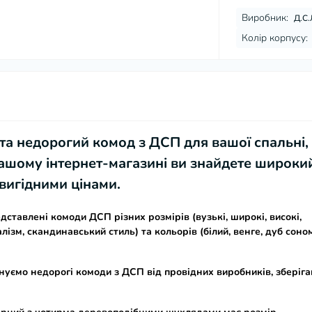
Виробник:
Д.С.
Колір корпусу:
 та недорогий
комод з ДСП
для вашої спальні,
 нашому інтернет-магазині ви знайдете широки
 вигідними цінами
.
едставлені
комоди ДСП
різних розмірів (вузькі, широкі, високі,
малізм, скандинавський стиль) та кольорів (білий, венге, дуб соно
нуємо
недорогі комоди з ДСП
від провідних виробників, зберіг