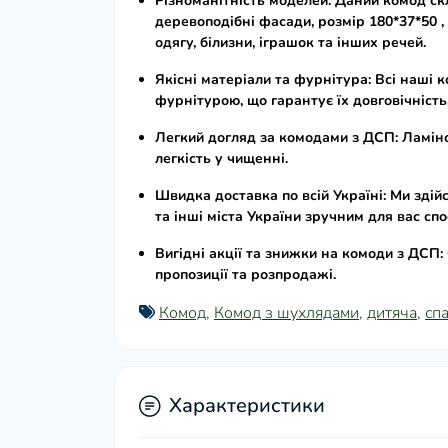
Різноманітність моделей:
Даний
комод скл
деревоподібні фасади,
розмір 180*37*50
одягу, білизни, іграшок та інших речей.
Якісні матеріали та фурнітура:
Всі наші
к
фурнітурою, що гарантує їх довговічність
Легкий догляд за комодами з ДСП:
Ламіно
легкість у чищенні.
Швидка доставка по всій Україні:
Ми здій
та інші міста України зручним для вас сп
Вигідні акції та знижки на комоди з ДСП:
пропозиції та розпродажі.
Комод
,
Комод з шухлядами
,
дитяча
,
сп
Характеристики