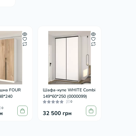
шна FOUR
Шафа-купе WHITE Combi
48*240
149*60*250 (0000099)
0
0
н
32 500 грн