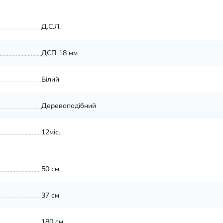
Д.С.Л.
ДСП 18 мм
Білий
Деревоподібний
12міс.
50 см
37 см
180 см