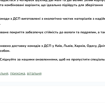
адається з чотирьох шухляд дві малі та дві великі ,білий корпус
, та комбіновані варіанти, що ідеально підійдуть для зберігання
омоди з ДСП
виготовлені з екологічно чистих матеріалів з наді
.
ване покриття забезпечує стійкість до вологи та подряпин, а т
снюємо доставку
комодів з ДСП
у Київ, Львів, Харків, Одесу, Дні
особом.
Слідкуйте за нашими оновленнями, щоб не пропустити спеціаль
альня
,
прихожа
,
вітальня