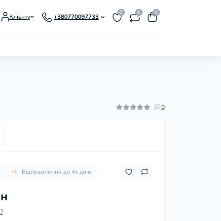
0
0
0
Клієнту
+380770097733
0
Відправлення до 4х днів
рн
?