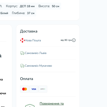
Корпус:
Висота:
Л.
ДСП 18 мм
50 см
Глибина:
Білий
37 см
Доставка
Нова Пошта
від 80 грн
Самовивіз Львів
й
Самовивіз Мукачево
Оплата
ма
аючи
Повернення та