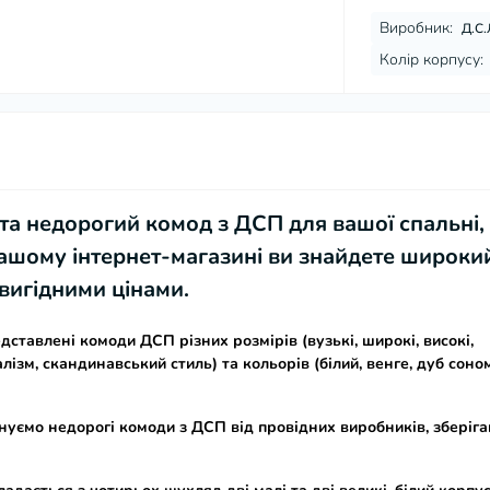
Виробник:
Д.С.
Колір корпусу:
 та недорогий
комод з ДСП
для вашої спальні,
 нашому інтернет-магазині ви знайдете широки
 вигідними цінами
.
едставлені
комоди ДСП
різних розмірів (вузькі, широкі, високі,
малізм, скандинавський стиль) та кольорів (білий, венге, дуб соно
нуємо
недорогі комоди з ДСП
від провідних виробників, зберіг