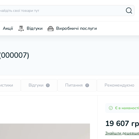
Акції
Відгуки
Виробничі послуги
(000007)
истики
Відгуки
Питання
Рекомендуємо
0
0
Є в наявності
19 607 г
Знайшли дешевше