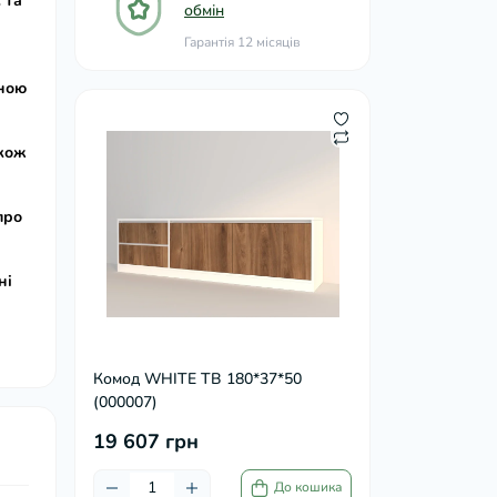
 та
обмін
Гарантія 12 місяців
йною
акож
про
ні
Комод WHITE ТВ 180*37*50
(000007)
19 607 грн
До кошика