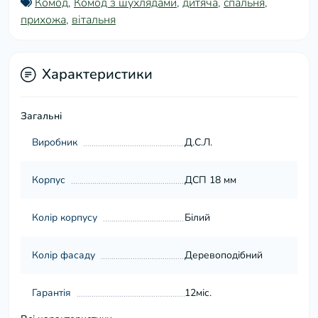
Комод
,
Комод з шухлядами
,
дитяча
,
спальня
,
прихожа
,
вітальня
Характеристики
Загальні
Виробник
Д.С.Л.
Корпус
ДСП 18 мм
Колір корпусу
Білий
Колір фасаду
Деревоподібний
Гарантія
12міс.