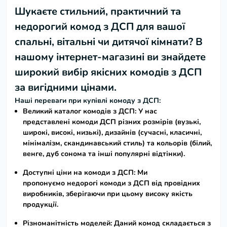
Шукаєте стильний, практичний та
недорогий
комод з ДСП
для вашої
спальні, вітальні чи дитячої кімнати? В
нашому інтернет-магазині ви знайдете
широкий вибір якісних
комодів з ДСП
за вигідними цінами
.
Наші переваги при купівлі комоду з ДСП:
Великий каталог комодів з ДСП:
У нас
представлені
комоди ДСП
різних розмірів (вузькі,
широкі, високі, низькі), дизайнів (сучасні, класичні,
мінімалізм, скандинавський стиль) та кольорів (білий,
венге, дуб сонома та інші популярні відтінки).
Доступні ціни на комоди з ДСП:
Ми
пропонуємо
недорогі комоди з ДСП
від провідних
виробників, зберігаючи при цьому високу якість
продукції.
Різноманітність моделей:
Даний
комод складається з