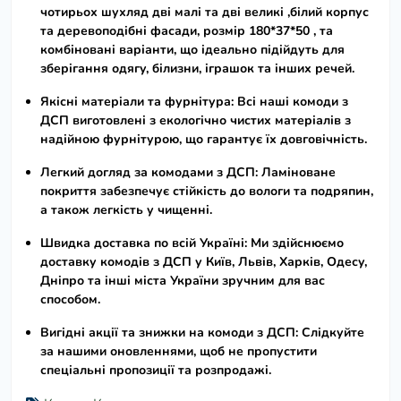
чотирьох шухляд дві малі та дві великі ,білий корпус
та деревоподібні фасади,
розмір 180*37*50
, та
комбіновані варіанти, що ідеально підійдуть для
зберігання одягу, білизни, іграшок та інших речей.
Якісні матеріали та фурнітура:
Всі наші
комоди з
ДСП
виготовлені з екологічно чистих матеріалів з
надійною фурнітурою, що гарантує їх довговічність.
Легкий догляд за комодами з ДСП:
Ламіноване
покриття забезпечує стійкість до вологи та подряпин,
а також легкість у чищенні.
Швидка доставка по всій Україні:
Ми здійснюємо
доставку
комодів з ДСП
у Київ, Львів, Харків, Одесу,
Дніпро та інші міста України зручним для вас
способом.
Вигідні акції та знижки на комоди з ДСП:
Слідкуйте
за нашими оновленнями, щоб не пропустити
спеціальні пропозиції та розпродажі.