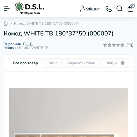
0
Клієнту
Комод WHITE ТВ 180*37*50 (000007)
Комод WHITE ТВ 180*37*50 (000007)
Виробник:
Д.С.Л.
0
Модель:
Комод WHITE ТВ
Все про товар
Опис
Характеристики
Відгуки
П
0