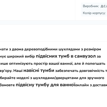
Виробник:
Д.С.
Колір корпусу:
імнати з двома деревоподібними шухлядами з розміром
підвісних тумб в санвузол
нує широкий вибір
за
 лише оптимізують простір вашої ванної, але й полегшать
навісні тумби
ер'єру.
Наші
забезпечать довговічність 
Обирайте моделі з шухлядами/дверцятами для зручного
підвісну тумбу для ванної
. Замовте
онлайн з достав