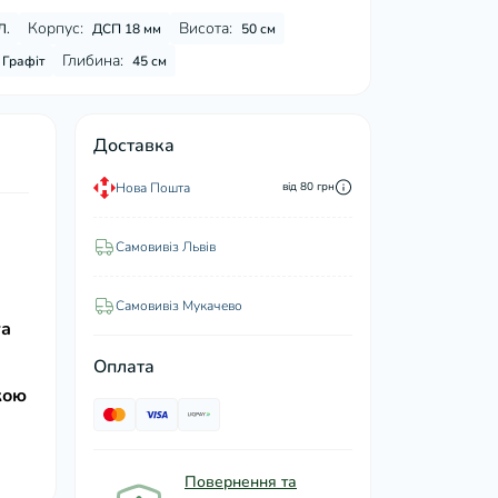
Корпус:
Висота:
Л.
ДСП 18 мм
50 см
Глибина:
Графіт
45 см
Доставка
Нова Пошта
від 80 грн
Самовивіз Львів
Самовивіз Мукачево
та
Оплата
кою
Повернення та