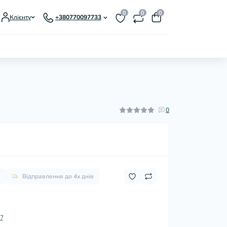
0
0
0
Клієнту
+380770097733
0
Відправлення до 4х днів
н
?