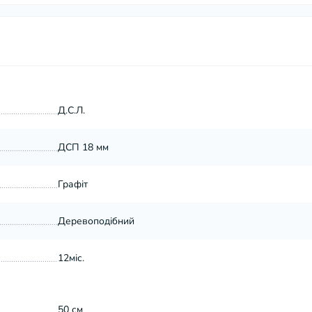
Д.С.Л.
ДСП 18 мм
Графіт
Деревоподібний
12міс.
50 см