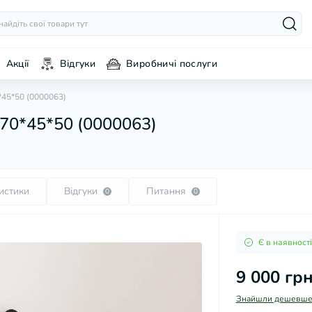
Акції
Відгуки
Виробничі послуги
*45*50 (0000063)
 70*45*50 (0000063)
истики
Відгуки
Питання
0
0
Є в наявності
9 000 гр
Знайшли дешевше