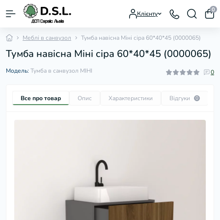
0
Клієнту
Меблі в санвузол
Тумба навісна Міні сіра 60*40*45 (0000065)
Тумба навісна Міні сіра 60*40*45 (0000065)
Модель:
Тумба в санвузол МІНІ
0
Все про товар
Опис
Характеристики
Відгуки
П
0