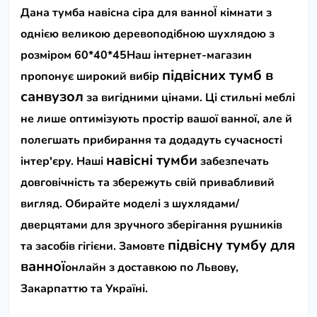
Дана тумба навісна сіра для ванноЇ кімнати з
однією великою деревоподібною шухлядою з
розміром 60*40*45
Наш інтернет-магазин
підвісних тумб в
пропонує широкий вибір
санвузол
за вигідними цінами. Ці стильні меблі
не лише оптимізують простір вашої ванної, але й
полегшать прибирання та додадуть сучасності
навісні тумби
інтер'єру.
Наші
забезпечать
довговічність та збережуть свій привабливий
вигляд. Обирайте моделі з шухлядами/
дверцятами для зручного зберігання рушників
підвісну тумбу для
та засобів гігієни. Замовте
ванної
онлайн з доставкою по Львову,
Закарпаттю та Україні.