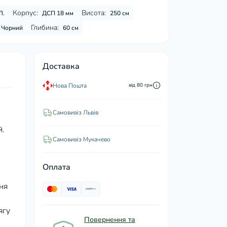
Корпус:
Висота:
Л.
ДСП 18 мм
250 см
Глибина:
Чорний
60 см
Доставка
Нова Пошта
від 80 грн
Самовивіз Львів
й.
Самовивіз Мукачево
Оплата
ня
ягу
Повернення та