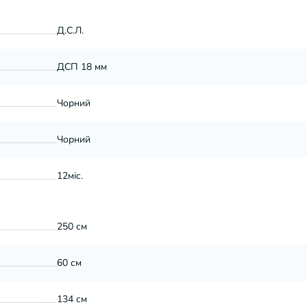
Д.С.Л.
ДСП 18 мм
Чорний
Чорний
12міс.
250 см
60 см
134 см