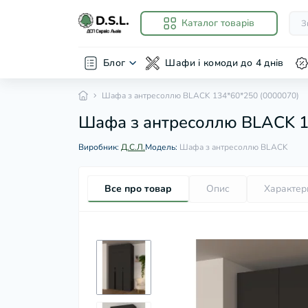
Каталог товарів
Блог
Шафи і комоди до 4 днів
Шафа з антресоллю BLACK 134*60*250 (0000070)
Шафа з антресоллю BLACK 1
Виробник:
Д.С.Л.
Модель:
Шафа з антресоллю BLACK
Все про товар
Опис
Характер