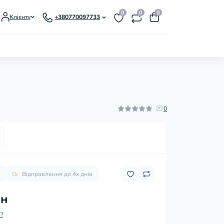
0
0
0
Клієнту
+380770097733
0
Відправлення до 4х днів
рн
?