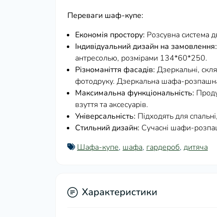
Переваги шаф-купе:
Економія простору:
Розсувна система д
Індивідуальний дизайн на замовлення:
антресолью, розмірами 134*60*250.
Різноманіття фасадів:
Дзеркальні, скл
фотодруку. Дзеркальна шафа-розпашна 
Максимальна функціональність:
Проду
взуття та аксесуарів.
Універсальність:
Підходять для спальні,
Стильний дизайн:
Сучасні шафи-розпашн
Шафа-купе
,
шафа
,
гардероб
,
дитяча
Характеристики