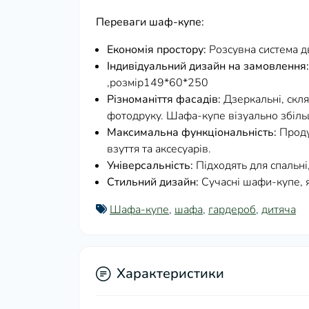
Переваги шаф-купе:
Економія простору:
Розсувна система д
Індивідуальний дизайн на замовлення:
,розмір149*60*250
Різноманіття фасадів:
Дзеркальні, скл
фотодруку. Шафа-купе візуально збіль
Максимальна функціональність:
Проду
взуття та аксесуарів.
Універсальність:
Підходять для спальні,
Стильний дизайн:
Сучасні шафи-купе, я
Шафа-купе
,
шафа
,
гардероб
,
дитяча
Характеристики