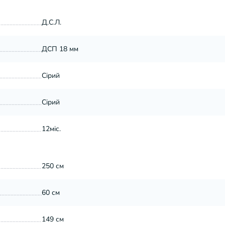
Д.С.Л.
ДСП 18 мм
Сірий
Сірий
12міс.
250 см
60 см
149 см