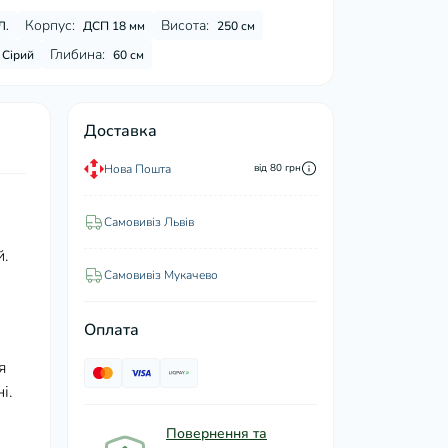
Корпус:
Висота:
Л.
ДСП 18 мм
250 см
Глибина:
Сірий
60 см
Доставка
Нова Пошта
від 80 грн
Самовивіз Львів
й.
Самовивіз Мукачево
Оплата
я
і.
Повернення та