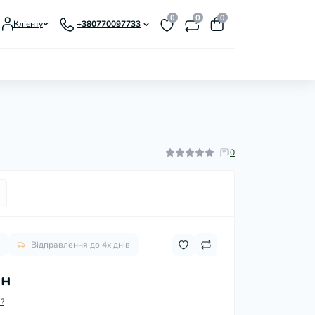
0
0
0
Клієнту
+380770097733
0
Відправлення до 4х днів
рн
?