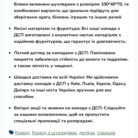
білими великими шухлядами з розміром 100*40*70
, та
комбіновані варіанти, що ідеально підійдуть для
зберігання одягу, білизни, іграшок та інших речей.
Якісні матеріали та фурнітура:
Всі наші
комоди з
ДСП
виготовлені з екологічно чистих матеріалів з
надійною фурнітурою, що гарантує їх довговічність.
Легкий догляд за комодами з ДСП:
Ламіноване
покриття забезпечує стійкість до вологи та подряпин,
а також легкість у чищенні.
Швидка доставка по всій Україні:
Ми здійснюємо
доставку
комодів з ДСП
у Київ, Львів, Харків, Одесу,
Дніпро та інші міста України зручним для вас
способом.
Вигідні акції та знижки на комоди з ДСП:
Слідкуйте
за нашими оновленнями, щоб не пропустити
спеціальні пропозиції та розпродажі.
Комод
,
Комод з шухлядами
,
дитяча
,
спальня
,