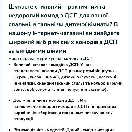
Шукаєте стильний, практичний та
недорогий
комод з ДСП
для вашої
спальні, вітальні чи дитячої кімнати? В
нашому інтернет-магазині ви знайдете
широкий вибір якісних
комодів з ДСП
за вигідними цінами
.
Наші переваги при купівлі комоду з ДСП:
Великий каталог комодів з ДСП:
У нас
представлені
комоди ДСП
різних розмірів (вузькі,
широкі, високі, низькі), дизайнів (сучасні, класичні,
мінімалізм, скандинавський стиль) та кольорів (білий,
венге, дуб сонома та інші популярні відтінки).
Доступні ціни на комоди з ДСП:
Ми
пропонуємо
недорогі комоди з ДСП
від провідних
виробників, зберігаючи при цьому високу якість
продукції.
Різноманітність моделей:
Даний
комод з чотирма