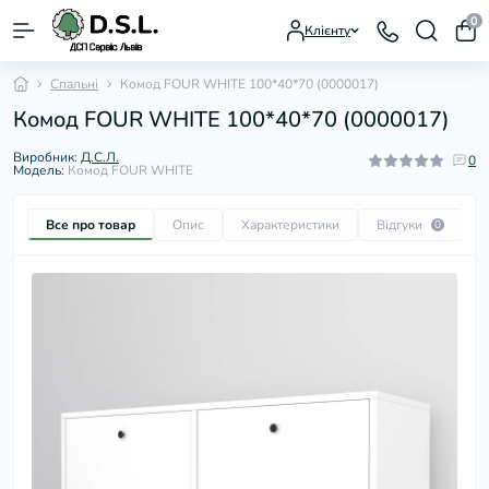
0
Клієнту
Спальні
Комод FOUR WHITE 100*40*70 (0000017)
Комод FOUR WHITE 100*40*70 (0000017)
Виробник:
Д.С.Л.
0
Модель:
Комод FOUR WHITE
Все про товар
Опис
Характеристики
Відгуки
П
0