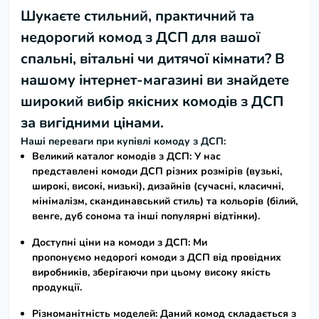
Шукаєте стильний, практичний та
недорогий
комод з ДСП
для вашої
спальні, вітальні чи дитячої кімнати? В
нашому інтернет-магазині ви знайдете
широкий вибір якісних
комодів з ДСП
за вигідними цінами
.
Наші переваги при купівлі комоду з ДСП:
Великий каталог комодів з ДСП:
У нас
представлені
комоди ДСП
різних розмірів (вузькі,
широкі, високі, низькі), дизайнів (сучасні, класичні,
мінімалізм, скандинавський стиль) та кольорів (білий,
венге, дуб сонома та інші популярні відтінки).
Доступні ціни на комоди з ДСП:
Ми
пропонуємо
недорогі комоди з ДСП
від провідних
виробників, зберігаючи при цьому високу якість
продукції.
Різноманітність моделей:
Даний
комод складається з