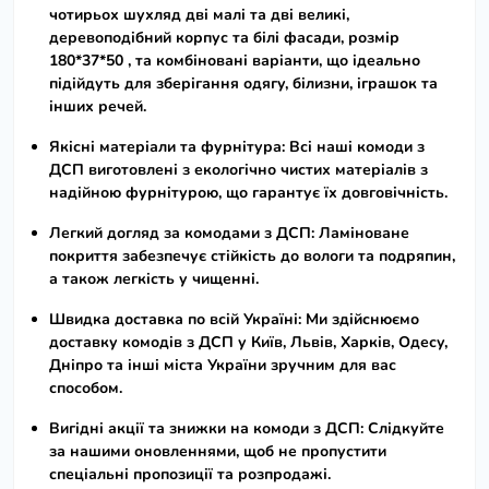
чотирьох шухляд дві малі та дві великі,
деревоподібний корпус та білі фасади,
розмір
180*37*50
, та комбіновані варіанти, що ідеально
підійдуть для зберігання одягу, білизни, іграшок та
інших речей.
Якісні матеріали та фурнітура:
Всі наші
комоди з
ДСП
виготовлені з екологічно чистих матеріалів з
надійною фурнітурою, що гарантує їх довговічність.
Легкий догляд за комодами з ДСП:
Ламіноване
покриття забезпечує стійкість до вологи та подряпин,
а також легкість у чищенні.
Швидка доставка по всій Україні:
Ми здійснюємо
доставку
комодів з ДСП
у Київ, Львів, Харків, Одесу,
Дніпро та інші міста України зручним для вас
способом.
Вигідні акції та знижки на комоди з ДСП:
Слідкуйте
за нашими оновленнями, щоб не пропустити
спеціальні пропозиції та розпродажі.