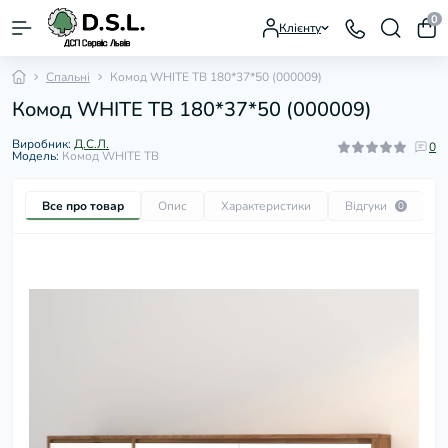
0
Клієнту
Спальні
Комод WHITE ТВ 180*37*50 (000009)
Комод WHITE ТВ 180*37*50 (000009)
Виробник:
Д.С.Л.
0
Модель:
Комод WHITE ТВ
Все про товар
Опис
Характеристики
Відгуки
П
0